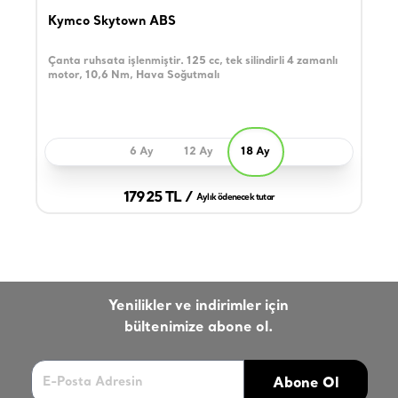
Kymco Skytown ABS
Çanta ruhsata işlenmiştir. 125 cc, tek silindirli 4 zamanlı
motor, 10,6 Nm, Hava Soğutmalı
6 Ay
12 Ay
18 Ay
17925 TL /
Aylık ödenecek tutar
Yenilikler ve indirimler için
bültenimize abone ol.
Abone Ol