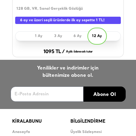
128 GB, VR, Sanal Gerçeklik Gözlüğü
10.2
Kapa
6 ay ve üzeri seçili ürünlerde ilk ay sepette 1 TL!
1 Ay
3 Ay
6 Ay
12 Ay
1095 TL /
Aylık ödenecek tutar
Yenilikler ve indirimler için
bültenimize abone ol.
Abone Ol
KİRALABUNU
BİLGİLENDİRME
Anasayfa
Üyelik Sözleşmesi