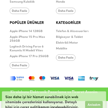
Samsung Kulaklık
Honda
Daha Fazla
Daha Fazla
POPÜLER ÜRÜNLER
KATEGORİLER
Apple iPhone 14 128GB
Telefon & Aksesuarları
Apple iPhone 15 Pro Max
Bilgisayar & Tablet
256GB
Elektrikli Motor
Logitech Driving Force 6
Mobilite
Konumlu H Modeli Vites
Apple iPhone 17 Pro 256GB
Daha Fazla
Daha Fazla
Kiralabunu Elektronik Pazarlama ve Ticaret Anonim
Şirketi
Size daha iyi bir hizmet sunabilmek için web
sitemizde çerezlerinizi kullanıyoruz. Detaylı
Anladım
bilgi için çerez politikamızı inceleyebilirsiniz.