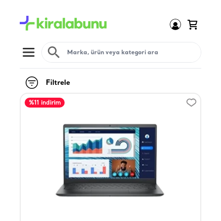
Open menu
Filtrele
%11 indirim