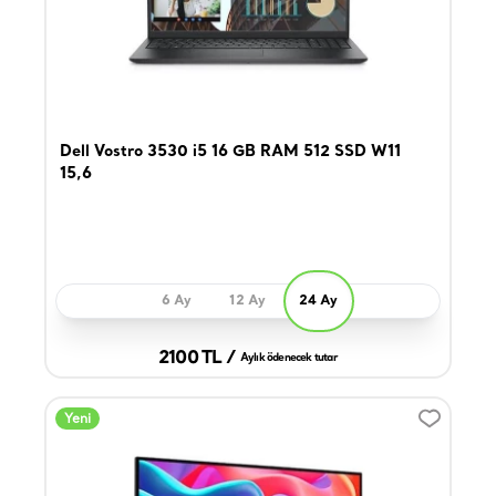
Dell Vostro 3530 i5 16 GB RAM 512 SSD W11
15,6
6 Ay
12 Ay
24 Ay
2100 TL /
Aylık ödenecek tutar
Yeni