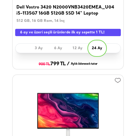
Dell Vostro 3420 N2000VNB3420EMEA_U04
i5-1135G7 16GB 512GB SSD 14" Laptop
512 GB, 16 GB Ram, 14 İnç
6 ay ve üzeri seçili ürünlerde ilk ay sepette 1 TL!
3 Ay
6 Ay
12 Ay
24 Ay
799 TL /
900 TL
Aylık ödenecek tutar