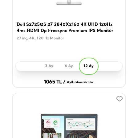
Dell S2725QS 27 3840X2160 4K UHD 120Hz
4ms HDMI Dp Freesync Premium IPS Monitör
27 inç, 4K, 120 Hz Monitör
3 Ay
6 Ay
12 Ay
1065 TL /
Aylık ödenecek tutar