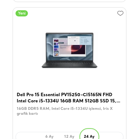
Yeni
Dell Pro 15 Essential PV15250-CI5165N FHD
Intel Core i5-1334U 16GB RAM 512GB SSD 15,6
inç Windows 11 Laptop
16GB DDR5 RAM, Intel Core i5-1334U işlemci, Iris X
grafik kartı
6 Ay
12 Ay
24 Ay