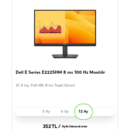
Dell E Series E2225HM 8 ms 100 Hz Monitör
21,5 inç, Full-HD, 8 ms Tepki Süresi
3 Ay
6 Ay
12 Ay
352 TL /
Aylık ödenecek tutar