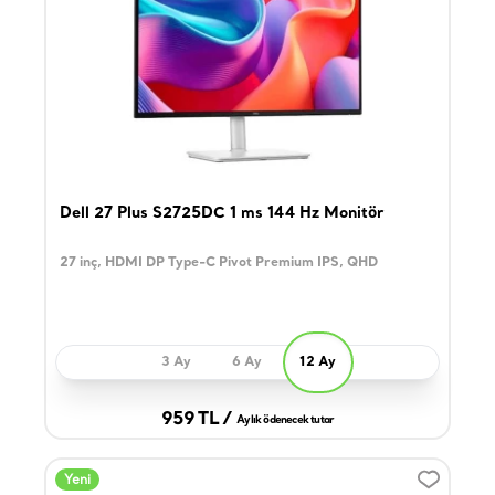
Dell 27 Plus S2725DC 1 ms 144 Hz Monitör
27 inç, HDMI DP Type-C Pivot Premium IPS, QHD
3 Ay
6 Ay
12 Ay
959 TL /
Aylık ödenecek tutar
Yeni