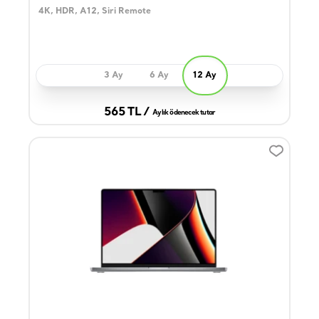
4K, HDR, A12, Siri Remote
3 Ay
6 Ay
12 Ay
565 TL /
Aylık ödenecek tutar