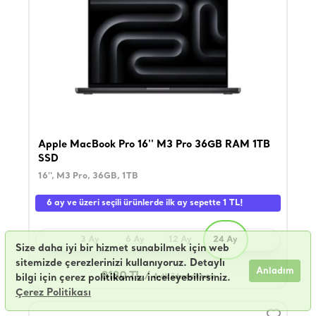
Apple MacBook Pro 16'' M3 Pro 36GB RAM 1TB
SSD
16'', M3 Pro, 36GB, 1TB
6 ay ve üzeri seçili ürünlerde ilk ay sepette 1 TL!
3 Ay
6 Ay
12 Ay
24 Ay
Size daha iyi bir hizmet sunabilmek için web
sitemizde çerezlerinizi kullanıyoruz. Detaylı
Anladım
8180 TL /
bilgi için çerez politikamızı inceleyebilirsiniz.
Aylık ödenecek tutar
Çerez Politikası