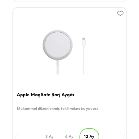
Apple MagSafe Şarj Aygıtı
Mükemmel düzenlenmiş tekli mıknatıs yuvası
3 Ay
6 Ay
12 Ay