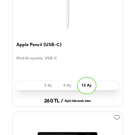
Apple Pencil (USB-C)
iPad ile uyumlu, USB-C
3 Ay
6 Ay
12 Ay
260 TL /
Aylık ödenecek tutar