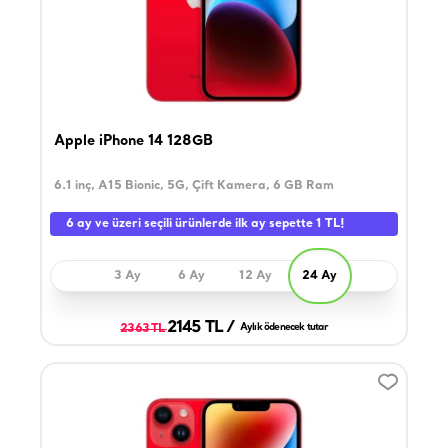
Apple iPhone 14 128GB
6.1 inç, A15 Bionic, 5G, Çift Kamera, 6 GB Ram
6 ay ve üzeri seçili ürünlerde ilk ay sepette 1 TL!
3 Ay
6 Ay
12 Ay
24 Ay
2145 TL /
2363 TL
Aylık ödenecek tutar