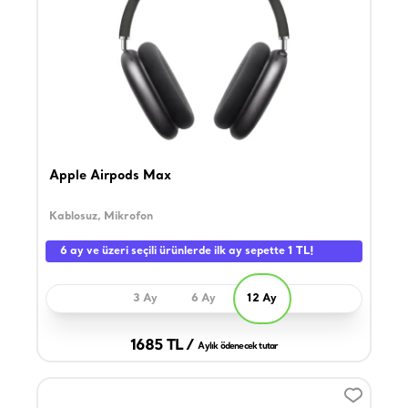
Apple Airpods Max
Kablosuz, Mikrofon
6 ay ve üzeri seçili ürünlerde ilk ay sepette 1 TL!
3 Ay
6 Ay
12 Ay
1685 TL /
Aylık ödenecek tutar