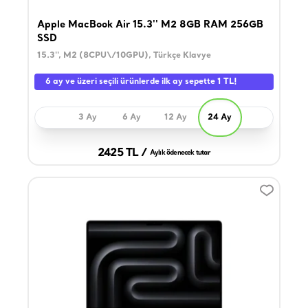
Apple MacBook Air 15.3'' M2 8GB RAM 256GB
SSD
15.3'', M2 (8CPU\/10GPU), Türkçe Klavye
6 ay ve üzeri seçili ürünlerde ilk ay sepette 1 TL!
3 Ay
6 Ay
12 Ay
24 Ay
2425 TL /
Aylık ödenecek tutar