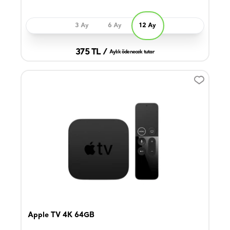
3 Ay
6 Ay
12 Ay
375 TL /
Aylık ödenecek tutar
Apple TV 4K 64GB