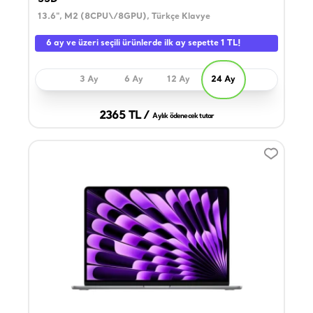
13.6", M2 (8CPU\/8GPU), Türkçe Klavye
6 ay ve üzeri seçili ürünlerde ilk ay sepette 1 TL!
3 Ay
6 Ay
12 Ay
24 Ay
2365 TL /
Aylık ödenecek tutar