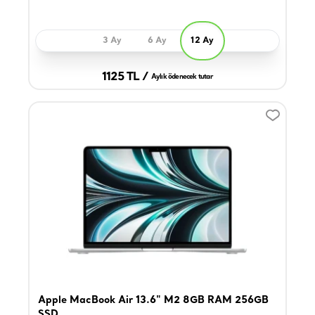
3 Ay
6 Ay
12 Ay
1125 TL /
Aylık ödenecek tutar
Apple MacBook Air 13.6" M2 8GB RAM 256GB
SSD