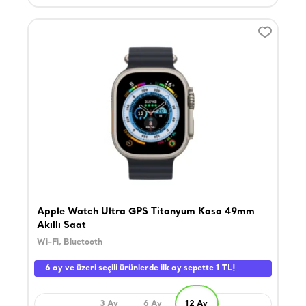
Apple Watch Ultra GPS Titanyum Kasa 49mm
Akıllı Saat
Wi-Fi, Bluetooth
6 ay ve üzeri seçili ürünlerde ilk ay sepette 1 TL!
3 Ay
6 Ay
12 Ay