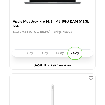
Apple MacBook Pro 14.2'' M3 8GB RAM 512GB
SSD
14.2'', M3 (8CPU\/10GPU), Türkçe Klavye
3 Ay
6 Ay
12 Ay
24 Ay
3760 TL /
Aylık ödenecek tutar