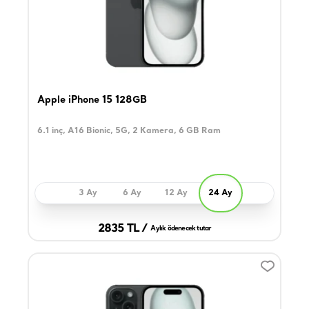
Apple iPhone 15 128GB
6.1 inç, A16 Bionic, 5G, 2 Kamera, 6 GB Ram
3 Ay
6 Ay
12 Ay
24 Ay
2835 TL /
Aylık ödenecek tutar