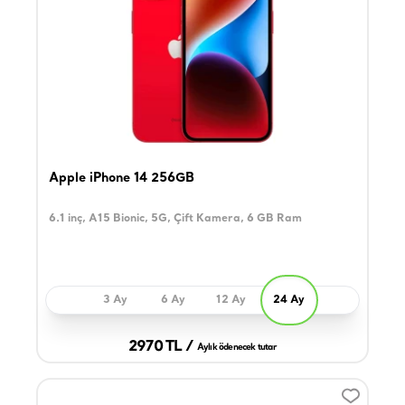
Apple iPhone 14 256GB
6.1 inç, A15 Bionic, 5G, Çift Kamera, 6 GB Ram
3 Ay
6 Ay
12 Ay
24 Ay
2970 TL /
Aylık ödenecek tutar