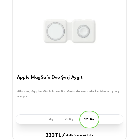
Apple MagSafe Duo Şarj Aygıtı
iPhone, Apple Watch ve AirPods ile uyumlu kablosuz şarj
aygıtı
3 Ay
6 Ay
12 Ay
330 TL /
Aylık ödenecek tutar