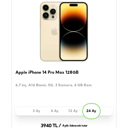
Apple iPhone 14 Pro Max 128GB
6.7 inç, A16 Bionic, 5G, 3 Kamera, 6 GB Ram
3 Ay
6 Ay
12 Ay
24 Ay
3940 TL /
Aylık ödenecek tutar