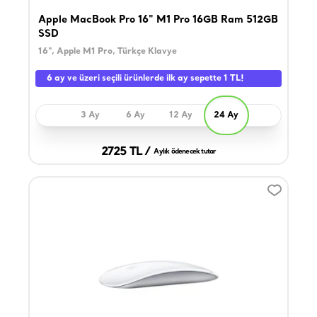
Apple MacBook Pro 16" M1 Pro 16GB Ram 512GB
SSD
16", Apple M1 Pro, Türkçe Klavye
6 ay ve üzeri seçili ürünlerde ilk ay sepette 1 TL!
3 Ay
6 Ay
12 Ay
24 Ay
2725 TL /
Aylık ödenecek tutar