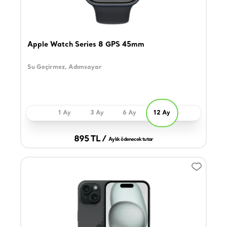
Apple Watch Series 8 GPS 45mm
Su Geçirmez, Adımsayar
1 Ay
3 Ay
6 Ay
12 Ay
895 TL /
Aylık ödenecek tutar