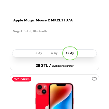
Apple Magic Mouse 2 MK2E3TU/A
Sağ el, Sol el, Bluetooth
3 Ay
6 Ay
12 Ay
280 TL /
Aylık ödenecek tutar
%9 indirim