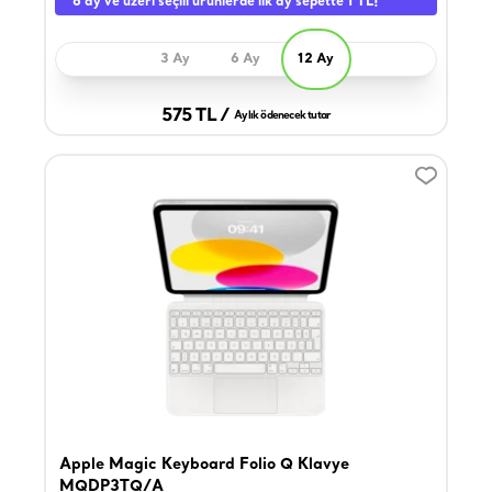
6 ay ve üzeri seçili ürünlerde ilk ay sepette 1 TL!
3 Ay
6 Ay
12 Ay
575 TL /
Aylık ödenecek tutar
Apple Magic Keyboard Folio Q Klavye
MQDP3TQ/A