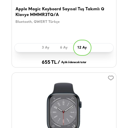
Apple Magic Keyboard Sayısal Tuş Takımlı Q
Klavye MMMR3TQ/A
Bluetooth, QWERT Türkçe
3 Ay
6 Ay
12 Ay
655 TL /
Aylık ödenecek tutar