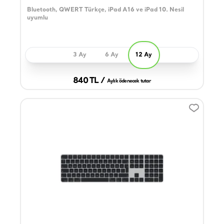
Bluetooth, QWERT Türkçe, iPad A16 ve iPad 10. Nesil
uyumlu
3 Ay
6 Ay
12 Ay
840 TL /
Aylık ödenecek tutar