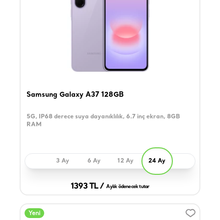
Samsung Galaxy A37 128GB
5G, IP68 derece suya dayanıklılık, 6.7 inç ekran, 8GB
RAM
3 Ay
6 Ay
12 Ay
24 Ay
1393 TL /
Aylık ödenecek tutar
Yeni