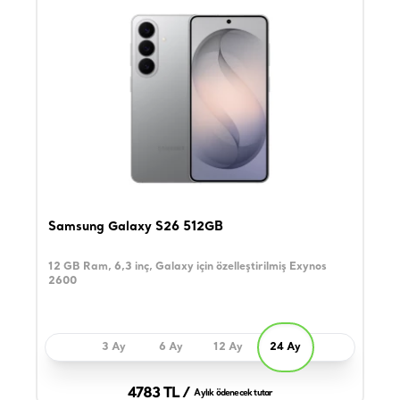
Samsung Galaxy S26 512GB
12 GB Ram, 6,3 inç, Galaxy için özelleştirilmiş Exynos
2600
3 Ay
6 Ay
12 Ay
24 Ay
4783 TL /
Aylık ödenecek tutar