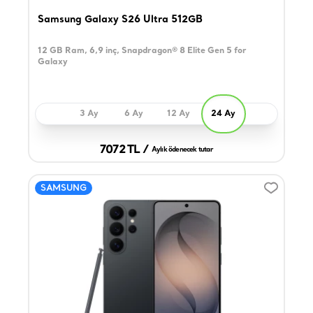
Samsung Galaxy S26 Ultra 512GB
12 GB Ram, 6,9 inç, Snapdragon® 8 Elite Gen 5 for
Galaxy
3 Ay
6 Ay
12 Ay
24 Ay
7072 TL /
Aylık ödenecek tutar
SAMSUNG