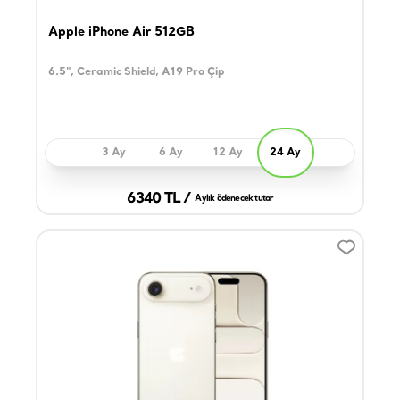
Apple iPhone Air 512GB
6.5", Ceramic Shield, A19 Pro Çip
3 Ay
6 Ay
12 Ay
24 Ay
6340 TL /
Aylık ödenecek tutar