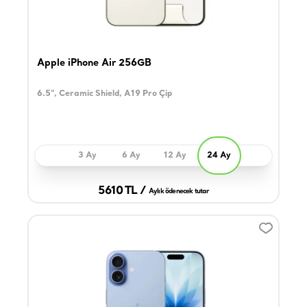
Apple iPhone Air 256GB
6.5", Ceramic Shield, A19 Pro Çip
3 Ay
6 Ay
12 Ay
24 Ay
5610 TL /
Aylık ödenecek tutar