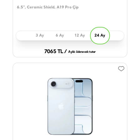
6.5", Ceramic Shield, A19 Pro Çip
3 Ay
6 Ay
12 Ay
24 Ay
7065 TL /
Aylık ödenecek tutar