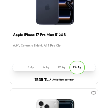
Apple iPhone 17 Pro Max 512GB
6.9", Ceramic Shield, A19 Pro Çip
3 Ay
6 Ay
12 Ay
24 Ay
7635 TL /
Aylık ödenecek tutar