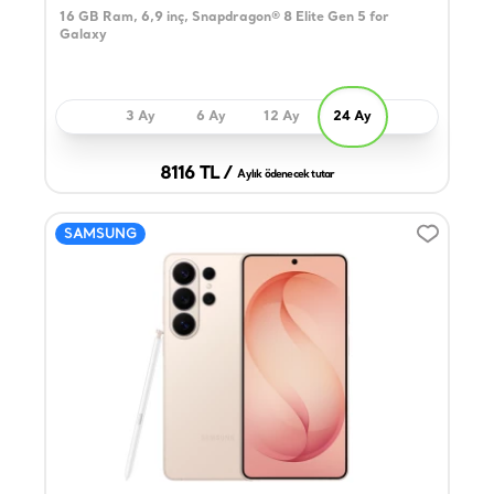
16 GB Ram, 6,9 inç, Snapdragon® 8 Elite Gen 5 for
Galaxy
3 Ay
6 Ay
12 Ay
24 Ay
8116 TL /
Aylık ödenecek tutar
SAMSUNG