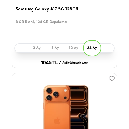
Samsung Galaxy A17 5G 128GB
8 GB RAM, 128 GB Depolama
3 Ay
6 Ay
12 Ay
24 Ay
1045 TL /
Aylık ödenecek tutar