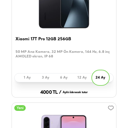
Xiaomi 17T Pro 12GB 256GB
50 MP Ana Kamera, 32 MP Ön Kamera, 144 Hz, 6.8 inç
AMOLED ekran, IP 68
1 Ay
3 Ay
6 Ay
12 Ay
24 Ay
4000 TL /
Aylık ödenecek tutar
Yeni