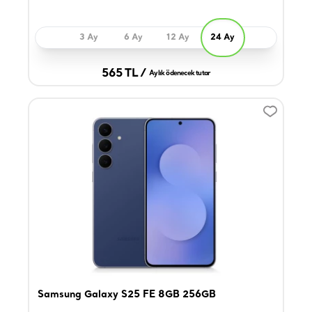
3 Ay
6 Ay
12 Ay
24 Ay
565 TL /
Aylık ödenecek tutar
Samsung Galaxy S25 FE 8GB 256GB