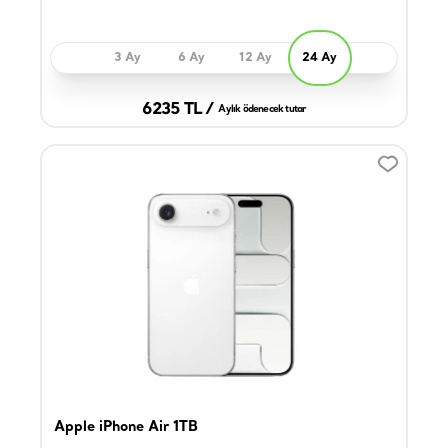
3 Ay
6 Ay
12 Ay
24 Ay
6235 TL /
Aylık ödenecek tutar
Apple iPhone Air 1TB