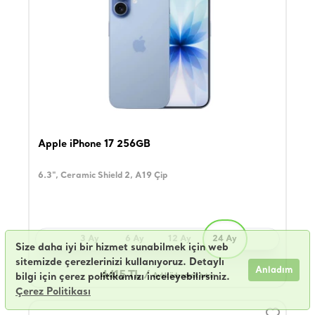
Apple iPhone 17 256GB
6.3", Ceramic Shield 2, A19 Çip
3 Ay
6 Ay
12 Ay
24 Ay
Size daha iyi bir hizmet sunabilmek için web
sitemizde çerezlerinizi kullanıyoruz. Detaylı
Anladım
4415 TL /
bilgi için çerez politikamızı inceleyebilirsiniz.
Aylık ödenecek tutar
Çerez Politikası