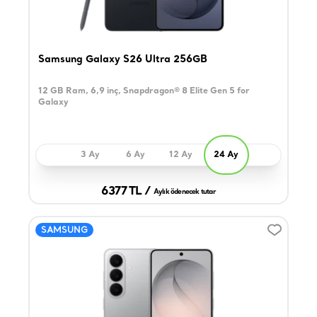
Samsung Galaxy S26 Ultra 256GB
12 GB Ram, 6,9 inç, Snapdragon® 8 Elite Gen 5 for
Galaxy
3 Ay
6 Ay
12 Ay
24 Ay
6377 TL /
Aylık ödenecek tutar
SAMSUNG