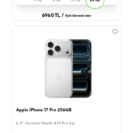
3 Ay
6 Ay
12 Ay
24 Ay
6960 TL /
Aylık ödenecek tutar
Apple iPhone 17 Pro 256GB
6.3", Ceramic Shield, A19 Pro Çip