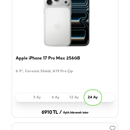
Apple iPhone 17 Pro Max 256GB
6.9", Ceramic Shield, A19 Pro Çip
3 Ay
6 Ay
12 Ay
24 Ay
6910 TL /
Aylık ödenecek tutar