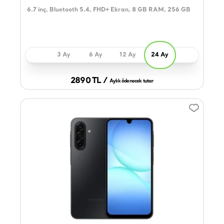
6.7 inç, Bluetooth 5.4, FHD+ Ekran, 8 GB RAM, 256 GB
3 Ay
6 Ay
12 Ay
24 Ay
2890 TL /
Aylık ödenecek tutar