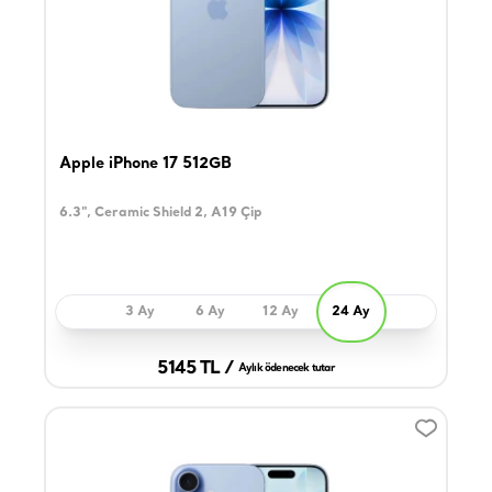
Apple iPhone 17 512GB
6.3", Ceramic Shield 2, A19 Çip
3 Ay
6 Ay
12 Ay
24 Ay
5145 TL /
Aylık ödenecek tutar