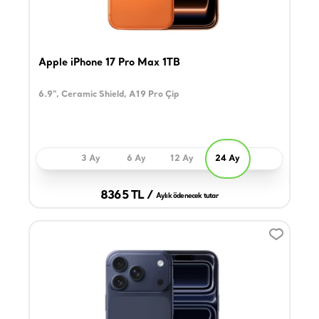
Apple iPhone 17 Pro Max 1TB
6.9", Ceramic Shield, A19 Pro Çip
3 Ay
6 Ay
12 Ay
24 Ay
8365 TL /
Aylık ödenecek tutar