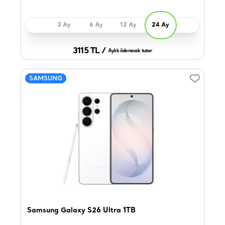
3 Ay
6 Ay
12 Ay
24 Ay
3115 TL /
Aylık ödenecek tutar
SAMSUNG
Samsung Galaxy S26 Ultra 1TB