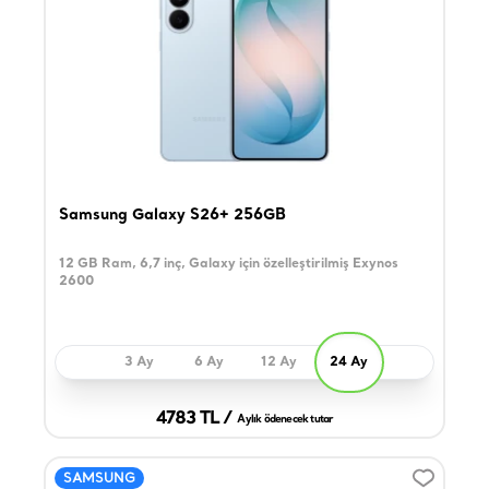
Samsung Galaxy S26+ 256GB
12 GB Ram, 6,7 inç, Galaxy için özelleştirilmiş Exynos
2600
3 Ay
6 Ay
12 Ay
24 Ay
4783 TL /
Aylık ödenecek tutar
SAMSUNG