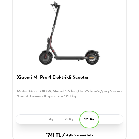
Xiaomi Mi Pro 4 Elektrikli Scooter
Motor Gücü 700 W,Menzil 55 km,Hız 25 km/s,Şarj Süresi
9 saat,Taşıma Kapasitesi 120 kg
3 Ay
6 Ay
12 Ay
1741 TL /
Aylık ödenecek tutar