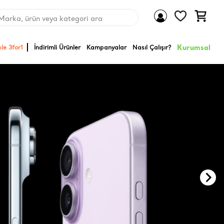
Marka, ürün veya kategori ara
Kurumsal
le 3for1
İndirimli Ürünler
Kampanyalar
Nasıl Çalışır?