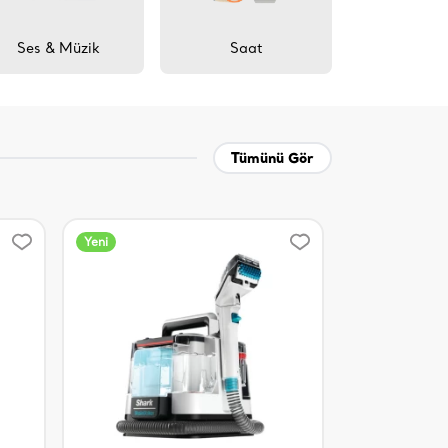
Ses & Müzik
Saat
Ev & O
Tümünü Gör
Yeni
Yeni