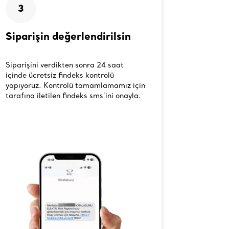
3
4
Siparişin değerlendirilsin
Ürünün
kulla
Siparişini verdikten sonra 24 saat
Onaylana
içinde ücretsiz findeks kontrolü
sana ula
yapıyoruz. Kontrolü tamamlamamız için
keyifle k
tarafına iletilen findeks sms’ini onayla.