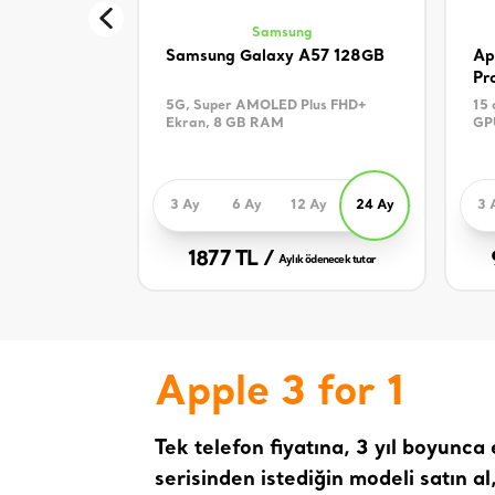
Samsung
Samsung Galaxy A57 128GB
Ap
Pr
5G, Super AMOLED Plus FHD+
15 
Ekran, 8 GB RAM
GP
3 Ay
6 Ay
12 Ay
24 Ay
3 
1877 TL /
Aylık ödenecek tutar
Apple 3 for 1
Tek telefon fiyatına, 3 yıl boyunca
serisinden istediğin modeli satın a