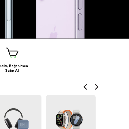
rala, Beğenirsen
Satın Al