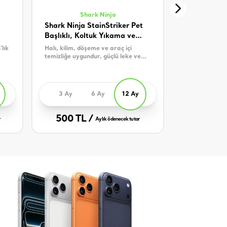
Shark Ninja
Shark Ninja StainStriker Pet
Samsung Ga
Başlıklı, Koltuk Yıkama ve
Leke Çıkarma Makinesi
lık
Halı, kilim, döşeme ve araç içi
Ön Sipariştir.
temizliğe uygundur, güçlü leke ve
23 Mart tari
koku giderme sağlar.
verilecektir. 
96 kHz Hi-Fi, 
Kontrol
3 Ay
6 Ay
12 Ay
3 Ay
500 TL /
560 TL
r
Aylık ödenecek tutar