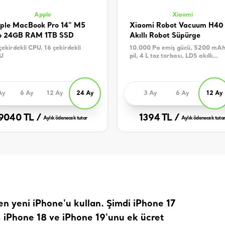
Apple
Xiaomi
ple MacBook Pro 14" M5
Xiaomi Robot Vacuum H40
o 24GB RAM 1TB SSD
Akıllı Robot Süpürge
çekirdekli CPU, 16 çekirdekli
10.000 Pa emiş gücü, 5200 mAh'
U
pil, 4 L toz torbası, LDS akıllı
navigasyon sistemi
Ay
6 Ay
12 Ay
24 Ay
3 Ay
6 Ay
12 Ay
9040 TL /
1394 TL /
Aylık ödenecek tutar
Aylık ödenecek tuta
 en yeni iPhone'u kullan. Şimdi iPhone 17
l, iPhone 18 ve iPhone 19'unu ek ücret