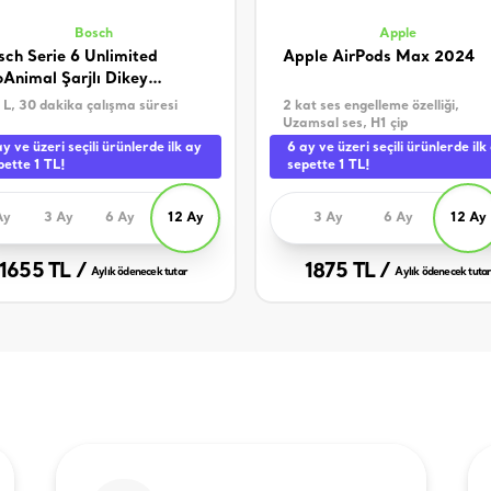
Bosch
Apple
sch Serie 6 Unlimited
Apple AirPods Max 2024
oAnimal Şarjlı Dikey
pürge
 L, 30 dakika çalışma süresi
2 kat ses engelleme özelliği,
Uzamsal ses, H1 çip
ay ve üzeri seçili ürünlerde ilk ay
6 ay ve üzeri seçili ürünlerde ilk
pette 1 TL!
sepette 1 TL!
Ay
3 Ay
6 Ay
12 Ay
3 Ay
6 Ay
12 Ay
1655 TL /
1875 TL /
Aylık ödenecek tutar
Aylık ödenecek tuta